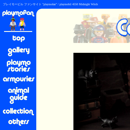
プレイモービル ファンサイト "playmofan" / playmobil 4550 Midnight Witch