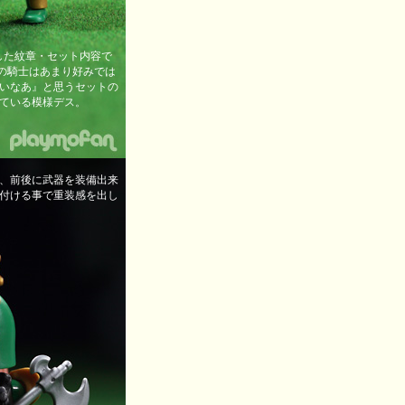
襲した紋章・セット内容で
系の騎士はあまり好みでは
いなあ』と思うセットの
っている模様デス。
ツ、前後に武器を装備出来
付ける事で重装感を出し