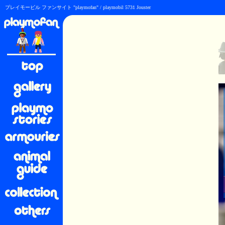
プレイモービル ファンサイト "playmofan" / playmobil 5731 Jouster