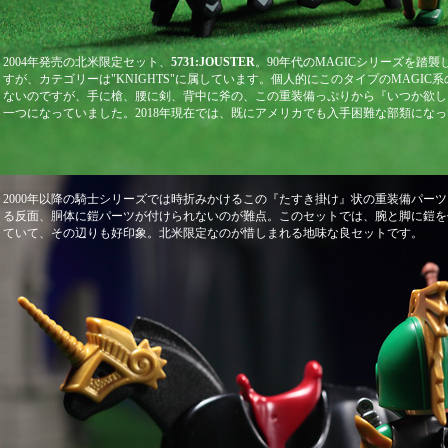
2004年発売の北米限定セット、
5731:JOUSTER
。90年代のMAGICシリーズを踏
すが、カテゴリーは"KNIGHTS"に属しています。個人的にこのタイプのMAGIC
ないのですが、手に槍、腰に剣、背中に斧の、この重装備っぷりから『いつか欲し
一つになっていました。2018年現在では、既にアメリカでも入手困難な部類にな
2000年以降の騎士シリーズでは時折みかけるこの『たすき掛け』状の重装備パー
る反面、胴体に鎧パーツが付けられないのが難点。このセットでは、腕と脚に鎧を
ていて、その辺りも好印象。北米限定なのが惜しまれる地味な良セットです。