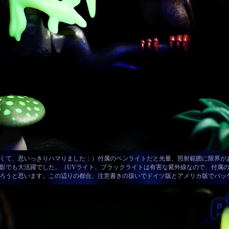
くて、思いっきりハマりました：）付属のペンライトだと光量、照射範囲に限界がある
影でも大活躍でした。（UVライト、ブラックライトは有害な紫外線なので、付属
ろうと思います。この辺りの都合、注意書きの扱いでドイツ版とアメリカ版でパッ