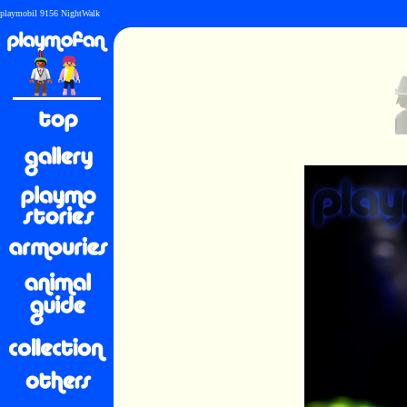
playmobil 9156 NightWalk