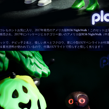
コレもホントお気に入り、2017年発売のアメリカ版
9156 NightWalk
！このセットは元々
で発売され、2017年にパッケージとカテゴリー違いのアメリカ版
9156 NightWalk
（中
ットで、チビッ子２名と、怪しい木々とフクロウ、更に小型のUVペンライトが付
＆蓄光塗料が使われているので、付属のUVライトで照らすと怪しく光ります！