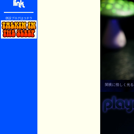
併設ブログはコチラ
闇夜に怪しく光る、