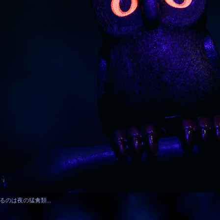
のは夜の猛禽類...