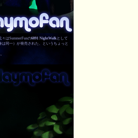
はSummerFunの
6891 NightWalk
として
身は同一）が発売された、というちょっと
属。