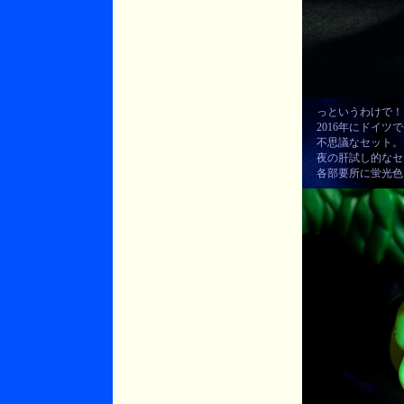
っというわけで！
2016年にドイツ
不思議なセット。
夜の肝試し的なセ
各部要所に蛍光色